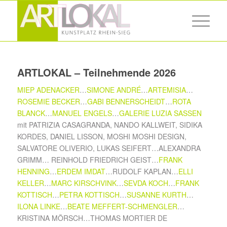
ARTLOKAL – Teilnehmende 2026
MIEP ADENACKER
…
SIMONE ANDRÉ
…
ARTEMISIA
…
ROSEMIE BECKER
…
GABI BENNERSCHEIDT
…
ROTA
BLANCK
…
MANUEL ENGELS
…
GALERIE LUZIA SASSEN
mit PATRIZIA CASAGRANDA, NANDO KALLWEIT, SIDIKA
KORDES, DANIEL LISSON, MOSHI MOSHI DESIGN,
SALVATORE OLIVERIO, LUKAS SEIFERT…ALEXANDRA
GRIMM… REINHOLD FRIEDRICH GEIST…
FRANK
HENNING
…
ERDEM IMDAT
…RUDOLF KAPLAN…
ELLI
KELLER
…
MARC KIRSCHVINK
…
SEVDA KOCH
…
FRANK
KOTTISCH
…
PETRA KOTTISCH
…
SUSANNE KURTH
…
ILONA LINKE
…
BEATE MEFFERT-SCHMENGLER
…
KRISTINA MÖRSCH…THOMAS MORTIER DE