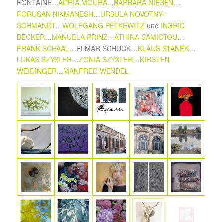
FONTAINE…
ADRIA MOURA
…
BARBARA NIESEN
…
FORUSAN NIKMANESH
…
URSULA NOVOTNY-
SCHMANDT
…
WOLFGANG PETKEWITZ
und
INGRID
BECKER
…
MANUELA PRINZ
…
ATHINA SAMIOTOU
…
FRANK SCHAAL
…ELMAR SCHUCK…
KLAUS STANEK
…
LUKAS SZYSLER
…
ZONIA SZYSLER
…
KIRSTEN
WEIDINGER
…
MANFRED WENDEL